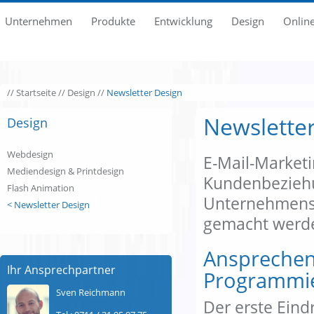
Unternehmen
Produkte
Entwicklung
Design
Onlin
//
Startseite
//
Design
//
Newsletter Design
Newslette
Design
Webdesign
E-Mail-Marketi
Mediendesign & Printdesign
Kundenbeziehu
Flash Animation
Unternehmens 
< Newsletter Design
gemacht werd
Ansprechen
Ihr Ansprechpartner
Programmi
Sven Reichmann
Der erste Eind