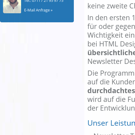
Tel.: 0711 / 21 95 97 75
keine zweite C
E-Mail Anfrage »
In den ersten 
für oder gegen
Wichtigkeit ei
bei HTML Desi
übersichtlich
Newsletter Des
Die Programmie
auf die Kunden
durchdachtes
wird auf die F
der Entwicklu
Unser Leistun