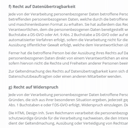
f) Recht auf Datenübertragbarkeit
Jede von der Verarbeitung personenbezogener Daten betroffene Perso
betreffenden personenbezogenen Daten, welche durch die betroffene P
und maschinenlesbaren Format zu erhalten. Sie hat außerdem das Re
Verantwortlichen, dem die personenbezogenen Daten bereitgestellt wurd
Buchstabe a DS-GVO oder Art. 9 Abs. 2 Buchstabe a DS-GVO oder auf e
automatisierter Verfahren erfolgt, sofern die Verarbeitung nicht für di
Ausübung öffentlicher Gewalt erfolgt, welche dem Verantwortlichen ü
Ferner hat die betroffene Person bei der Ausübung ihres Rechts auf Da
personenbezogenen Daten direkt von einem Verantwortlichen an einen
sofern hiervon nicht die Rechte und Freiheiten anderer Personen beei
Zur Geltendmachung des Rechts auf Datenübertragbarkeit kann sich di
Datenschutzbeauftragten oder einen anderen Mitarbeiter wenden.
g) Recht auf Widerspruch
Jede von der Verarbeitung personenbezogener Daten betroffene Perso
Gründen, die sich aus ihrer besonderen Situation ergeben, jederzeit g
Abs. 1 Buchstaben e oder f DS-GVO erfolgt, Widerspruch einzulegen. Die
Die HTML Design Inh. Sven Reichmann verarbeitet die personenbezoge
schutzwürdige Gründe für die Verarbeitung nachweisen, die den Inter
dient der Geltendmachung, Ausübung oder Verteidigung von Rechtsa