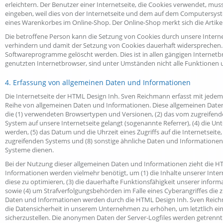
erleichtern. Der Benutzer einer Internetseite, die Cookies verwendet, mus
eingeben, weil dies von der Internetseite und dem auf dem Computersyst
eines Warenkorbes im Online-Shop. Der Online-Shop merkt sich die Artikel,
Die betroffene Person kann die Setzung von Cookies durch unsere Interne
verhindern und damit der Setzung von Cookies dauerhaft widersprechen. 
Softwareprogramme gelöscht werden. Dies ist in allen gängigen Internetb
genutzten Internetbrowser, sind unter Umständen nicht alle Funktionen u
4. Erfassung von allgemeinen Daten und Informationen
Die Internetseite der HTML Design Inh. Sven Reichmann erfasst mit jedem 
Reihe von allgemeinen Daten und Informationen. Diese allgemeinen Daten
die (1) verwendeten Browsertypen und Versionen, (2) das vom zugreifende
System auf unsere Internetseite gelangt (sogenannte Referrer), (4) die U
werden, (5) das Datum und die Uhrzeit eines Zugriffs auf die Internetseite, 
zugreifenden Systems und (8) sonstige ähnliche Daten und Informationen
Systeme dienen.
Bei der Nutzung dieser allgemeinen Daten und Informationen zieht die H
Informationen werden vielmehr benötigt, um (1) die Inhalte unserer Interne
diese zu optimieren, (3) die dauerhafte Funktionsfähigkeit unserer infor
sowie (4) um Strafverfolgungsbehörden im Falle eines Cyberangriffes die
Daten und Informationen werden durch die HTML Design Inh. Sven Reichma
die Datensicherheit in unserem Unternehmen zu erhöhen, um letztlich ei
sicherzustellen. Die anonymen Daten der Server-Logfiles werden getren