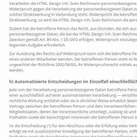
Verarbeitet die HTML Design Inh. Sven Reichmann personenbezogene Da
Widerspruch gegen die Verarbeitung der personenbezogenen Daten zum Z
solcher Direktwerbung in Verbindung steht. Widerspricht die betroff
Direktwerbung, so wird die HTML Design Inh. Sven Reichmann die per
Zudem hat die betroffene Person das Recht, aus Gründen, die sich aus
personenbezogener Daten, die bei der HTML Design Inh. Sven Reichma
Zwecken gemäß Art. 89 Abs. 1 DS-GVO erfolgen, Widerspruch einzulegen, 
liegenden Aufgabe erforderlich.
Zur Ausübung des Rechts auf Widerspruch kann sich die betroffene P
einen anderen Mitarbeiter wenden. Der betroffenen Person steht es f
ungeachtet der Richtlinie 2002/58/EG, ihr Widerspruchsrecht mittels 
werden.
h) Automatisierte Entscheidungen im Einzelfall einschließlich
Jede von der Verarbeitung personenbezogener Daten betroffene Perso
einer ausschließlich auf einer automatisierten Verarbeitung — einsch
rechtliche Wirkung entfaltet oder sie in ähnlicher Weise erheblich beein
Vertrags zwischen der betroffenen Person und dem Verantwortlichen er
Mitgliedstaaten, denen der Verantwortliche unterliegt, zulässig ist
Freiheiten sowie der berechtigten Interessen der betroffenen Person en
Ist die Entscheidung (1) für den Abschluss oder die Erfüllung eines Ve
erfolgt sie mit ausdrücklicher Einwilligung der betroffenen Person,
Freiheiten sowie die berechtigten Interessen der betroffenen Person 