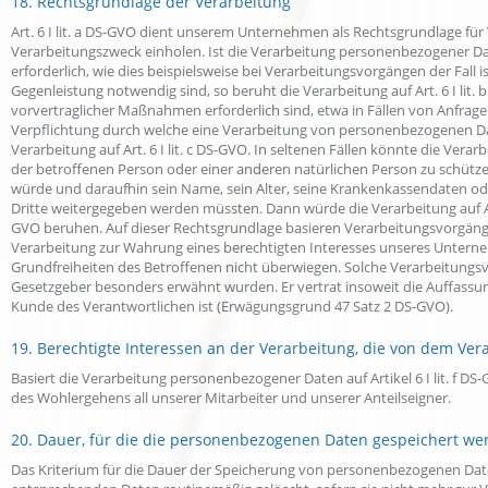
18. Rechtsgrundlage der Verarbeitung
Art. 6 I lit. a DS-GVO dient unserem Unternehmen als Rechtsgrundlage für
Verarbeitungszweck einholen. Ist die Verarbeitung personenbezogener Date
erforderlich, wie dies beispielsweise bei Verarbeitungsvorgängen der Fall 
Gegenleistung notwendig sind, so beruht die Verarbeitung auf Art. 6 I lit.
vorvertraglicher Maßnahmen erforderlich sind, etwa in Fällen von Anfrag
Verpflichtung durch welche eine Verarbeitung von personenbezogenen Daten 
Verarbeitung auf Art. 6 I lit. c DS-GVO. In seltenen Fällen könnte die V
der betroffenen Person oder einer anderen natürlichen Person zu schützen
würde und daraufhin sein Name, sein Alter, seine Krankenkassendaten ode
Dritte weitergegeben werden müssten. Dann würde die Verarbeitung auf Art. 
GVO beruhen. Auf dieser Rechtsgrundlage basieren Verarbeitungsvorgäng
Verarbeitung zur Wahrung eines berechtigten Interesses unseres Unternehm
Grundfreiheiten des Betroffenen nicht überwiegen. Solche Verarbeitungsv
Gesetzgeber besonders erwähnt wurden. Er vertrat insoweit die Auffassun
Kunde des Verantwortlichen ist (Erwägungsgrund 47 Satz 2 DS-GVO).
19. Berechtigte Interessen an der Verarbeitung, die von dem Ver
Basiert die Verarbeitung personenbezogener Daten auf Artikel 6 I lit. f D
des Wohlergehens all unserer Mitarbeiter und unserer Anteilseigner.
20. Dauer, für die die personenbezogenen Daten gespeichert we
Das Kriterium für die Dauer der Speicherung von personenbezogenen Daten 