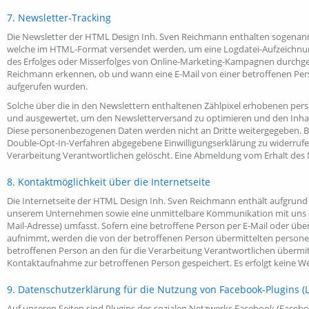
7. Newsletter-Tracking
Die Newsletter der HTML Design Inh. Sven Reichmann enthalten sogenannte Zä
welche im HTML-Format versendet werden, um eine Logdatei-Aufzeichnung
des Erfolges oder Misserfolges von Online-Marketing-Kampagnen durchge
Reichmann erkennen, ob und wann eine E-Mail von einer betroffenen Pers
aufgerufen wurden.
Solche über die in den Newslettern enthaltenen Zählpixel erhobenen pe
und ausgewertet, um den Newsletterversand zu optimieren und den Inhal
Diese personenbezogenen Daten werden nicht an Dritte weitergegeben. Bet
Double-Opt-In-Verfahren abgegebene Einwilligungserklärung zu widerru
Verarbeitung Verantwortlichen gelöscht. Eine Abmeldung vom Erhalt des 
8. Kontaktmöglichkeit über die Internetseite
Die Internetseite der HTML Design Inh. Sven Reichmann enthält aufgrund 
unserem Unternehmen sowie eine unmittelbare Kommunikation mit uns erm
Mail-Adresse) umfasst. Sofern eine betroffene Person per E-Mail oder üb
aufnimmt, werden die von der betroffenen Person übermittelten personenb
betroffenen Person an den für die Verarbeitung Verantwortlichen überm
Kontaktaufnahme zur betroffenen Person gespeichert. Es erfolgt keine W
9. Datenschutzerklärung für die Nutzung von Facebook-Plugins (L
Auf unseren Seiten sind Plugins des sozialen Netzwerks Facebook (Facebook